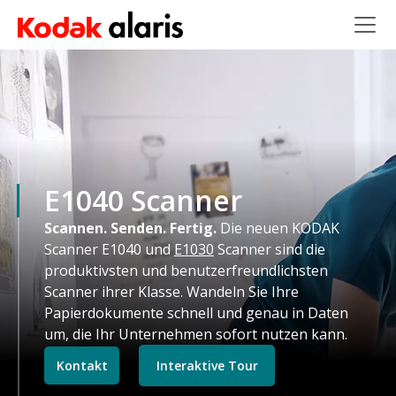
Skip to main content
E1040 Scanner
Scannen. Senden. Fertig.
Die neuen KODAK
Scanner E1040 und
E1030
Scanner sind die
produktivsten und benutzerfreundlichsten
Scanner ihrer Klasse. Wandeln Sie Ihre
Papierdokumente schnell und genau in Daten
um, die Ihr Unternehmen sofort nutzen kann.
Kontakt
Interaktive Tour