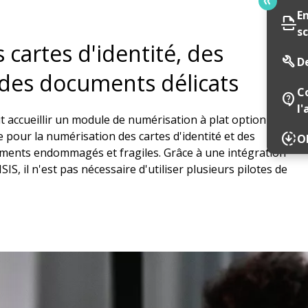
E
scan
s
cartes d'identité, des
build
D
 des documents délicats
C
contact_support
l'
 accueillir un module de numérisation à plat optionnel,
e pour la numérisation des cartes d'identité et des
downloading
Ob
uments endommagés et fragiles. Grâce à une intégration
IS, il n'est pas nécessaire d'utiliser plusieurs pilotes de