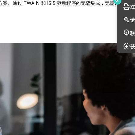
。通过 TWAIN 和 ISIS 驱动程序的无缝集成，无需再使
scan
注
build
请
contact_support
联
downloading
获