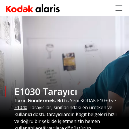
Ana içeriğe atla
E1030 Tarayıcı
Tara. Göndermek. Bitti.
Yeni KODAK E1030 ve
E1040
Tarayıcılar, sınıflarındaki en üretken ve
kullanıcı dostu tarayıcılardır. Kağıt belgeleri hızlı
ve doğru bir şekilde işletmenizin hemen
kullanabileceği verilere dönüştürün.