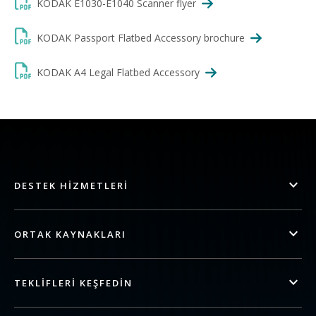
KODAK E1030-E1040 Scanner flyer
KODAK Passport Flatbed Accessory brochure
KODAK A4 Legal Flatbed Accessory
DESTEK HIZMETLERI
ORTAK KAYNAKLARI
TEKLIFLERI KEŞFEDIN