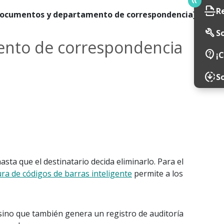
scan
R
de documentos y departamento de correspondencia]
build
So
mento de correspondencia
contact_support
¡
downloading
S
ta que el destinatario decida eliminarlo. Para el
ura de códigos de barras inteligente
permite a los
 sino que también genera un registro de auditoría