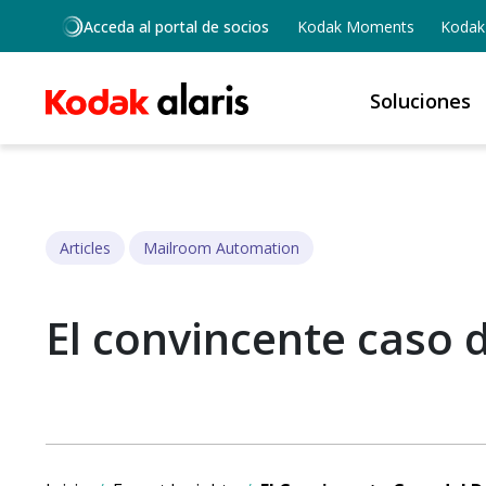
Skip to main content
Acceda al portal de socios
Kodak Moments
Kodak 
Soluciones
Articles
Mailroom Automation
El convincente caso 