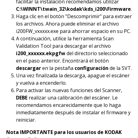
facilitar la instalación recomendamos utilizar
C:\WINNT\twain_32\kodak\kds_i200\Firmware
.
Haga clic en el botón "Descomprimir" para extraer
los archivos. Ahora puede eliminar el archivo
i200FW_vxxxxx.exe para ahorrar espacio en su PC.
A continuación, utilice la herramienta Scan
Validation Tool para descargar el archivo
i200_xxxxxx.ekpgfw
del directorio seleccionado
en el paso anterior. Encontrará el botón
descargar
en la pestaña
configuración
de la SVT.
Una vez finalizada la descarga, apague el escáner
y vuelva a encenderlo.
Para activar las nuevas funciones del Scanner,
DEBE
realizar una calibración del escáner. Le
recomendamos encarecidamente que lo haga
inmediatamente después de instalar el firmware y
reiniciar.
Nota IMPORTANTE para los usuarios de KODAK