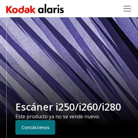
Skip to main content
Escáner i250/i260/i280
Este producto ya no se vende nuevo.
Contáctenos