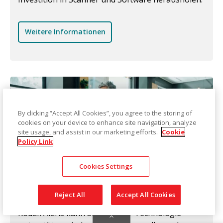
Weitere Informationen
By clicking “Accept All Cookies”, you agree to the storing of
cookies on your device to enhance site navigation, analyze
site usage, and assist in our marketing efforts.
Cookie
Policy Link
Cookies Settings
Technische Unterstützung
Reject All
Accept All Cookies
Kodak Alaris kann Sie bei Ihrer Technologie