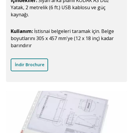
İçindekiler:
Siyah arka planlı KODAK A3 Düz
Yatak, 2 metrelik (6 ft.) USB kablosu ve güç
kaynağı.
Kullanım:
İstisnai belgeleri taramak için. Belge
boyutlarını 305 x 457 mm'ye (12 x 18 inç) kadar
barındırır
İndir Brochure