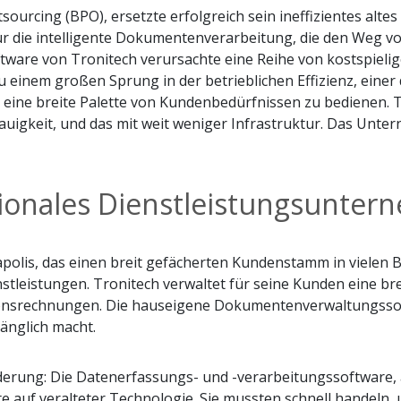
ourcing (BPO), ersetzte erfolgreich sein ineffizientes alt
für die intelligente Dokumentenverarbeitung, die den Weg
ftware von Tronitech verursachte eine Reihe von kostspieli
zu einem großen Sprung in der betrieblichen Effizienz, ein
eine breite Palette von Kundenbedürfnissen zu bedienen. Tr
igkeit, und das mit weit weniger Infrastruktur. Das Unte
sionales Dienstleistungsunte
apolis, das einen breit gefächerten Kundenstamm in vielen
leistungen. Tronitech verwaltet für seine Kunden eine bre
onsrechnungen. Die hauseigene Dokumentenverwaltungssoftw
änglich macht.
ng: Die Datenerfassungs- und -verarbeitungssoftware, auf d
e auf veralteter Technologie. Sie mussten schnell handeln,