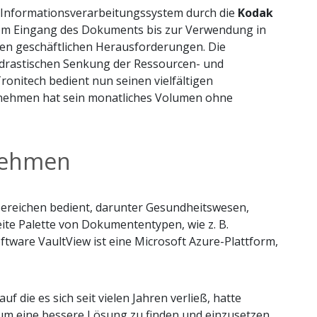
es Informationsverarbeitungssystem durch die
Kodak
 vom Eingang des Dokuments bis zur Verwendung in
gen geschäftlichen Herausforderungen. Die
er drastischen Senkung der Ressourcen- und
onitech bedient nun seinen vielfältigen
rnehmen hat sein monatliches Volumen ohne
rnehmen
 Bereichen bedient, darunter Gesundheitswesen,
ite Palette von Dokumententypen, wie z. B.
are VaultView ist eine Microsoft Azure-Plattform,
ie es sich seit vielen Jahren verließ, hatte
 um eine bessere Lösung zu finden und einzusetzen,