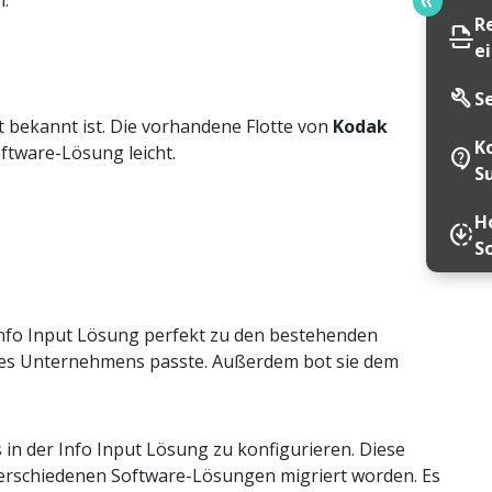
n.
R
scan
e
build
S
it bekannt ist. Die vorhandene Flotte von
Kodak
K
ftware-Lösung leicht.
contact_support
S
Ho
downloading
S
Info Input Lösung perfekt zu den bestehenden
des Unternehmens passte. Außerdem bot sie dem
in der Info Input Lösung zu konfigurieren. Diese
verschiedenen Software-Lösungen migriert worden. Es