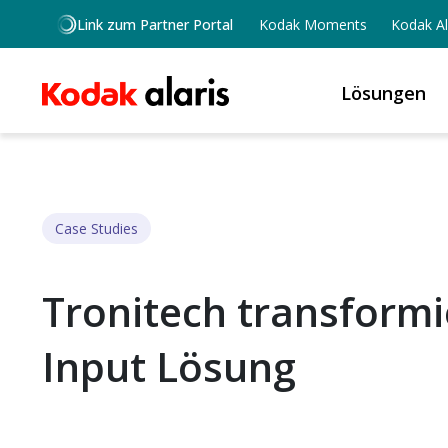
Skip to main content
Link zum Partner Portal
Kodak Moments
Kodak Al
Lösungen
Case Studies
Tronitech transform
Input Lösung