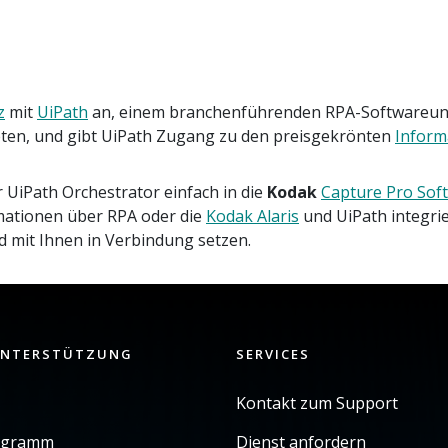
z
mit
UiPath
an, einem branchenführenden RPA-Softwareunte
eten, und gibt UiPath Zugang zu den preisgekrönten
Inform
r UiPath Orchestrator einfach in die
Kodak
Capture Pro Sof
rmationen über RPA oder die
Kodak Alaris
und UiPath integri
d mit Ihnen in Verbindung setzen.
UNTERSTÜTZUNG
SERVICES
Kontakt zum Support
ogramm
Dienst anfordern