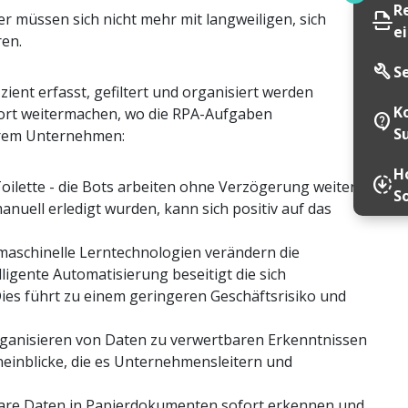
R
scan
er müssen sich nicht mehr mit langweiligen, sich
e
ren.
build
S
ient erfasst, gefiltert und organisiert werden
K
ort weitermachen, wo die RPA-Aufgaben
contact_support
S
Ihrem Unternehmen:
Ho
downloading
oilette - die Bots arbeiten ohne Verzögerung weiter,
S
nuell erledigt wurden, kann sich positiv auf das
maschinelle Lerntechnologien verändern die
ligente Automatisierung beseitigt die sich
ies führt zu einem geringeren Geschäftsrisiko und
Organisieren von Daten zu verwertbaren Erkenntnissen
neinblicke, die es Unternehmensleitern und
are Daten in Papierdokumenten sofort erkennen und