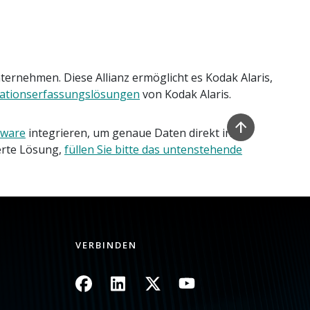
rnehmen. Diese Allianz ermöglicht es Kodak Alaris,
ationserfassungslösungen
von Kodak Alaris.
tware
integrieren, um genaue Daten direkt in die
erte Lösung,
füllen Sie bitte das untenstehende
VERBINDEN
Bild
Bild
Bild
Bild