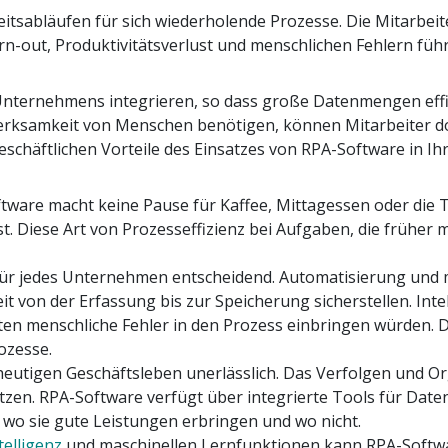
eitsabläufen für sich wiederholende Prozesse. Die Mitarbeit
n-out, Produktivitätsverlust und menschlichen Fehlern füh
 Unternehmens integrieren, so dass große Datenmengen effiz
rksamkeit von Menschen benötigen, können Mitarbeiter d
 geschäftlichen Vorteile des Einsatzes von RPA-Software in 
tware macht keine Pause für Kaffee, Mittagessen oder die T
 Diese Art von Prozesseffizienz bei Aufgaben, die früher ma
 für jedes Unternehmen entscheidend. Automatisierung und 
 von der Erfassung bis zur Speicherung sicherstellen. Intel
n menschliche Fehler in den Prozess einbringen würden. D
ozesse.
 heutigen Geschäftsleben unerlässlich. Das Verfolgen und 
zen. RPA-Software verfügt über integrierte Tools für Date
wo sie gute Leistungen erbringen und wo nicht.
telligenz
und maschinellen Lernfunktionen kann RPA-Softw