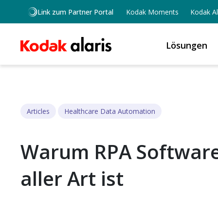
Skip to main content
Link zum Partner Portal
Kodak Moments
Kodak Al
Lösungen
Articles
Healthcare Data Automation
Warum RPA Software
aller Art ist