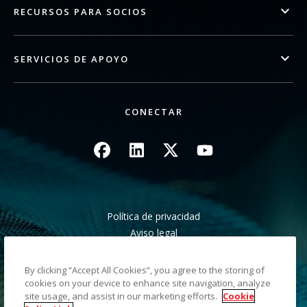
RECURSOS PARA SOCIOS
SERVICIOS DE APOYO
CONECTAR
Imagen
Imagen
Imagen
Imagen
Política de privacidad
Aviso legal
Aviso de recogida en California
No compartir mis datos personales
By clicking “Accept All Cookies”, you agree to the storing of
Mapa del sitio
cookies on your device to enhance site navigation, analyze
site usage, and assist in our marketing efforts.
Cookie