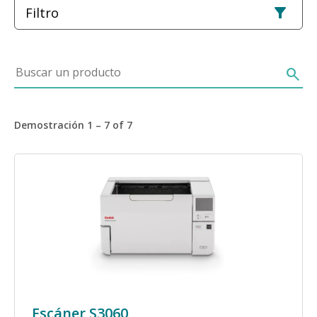
Filtro
Buscar un producto
search
Demostración 1 – 7 of 7
Imagen
Escáner S3060