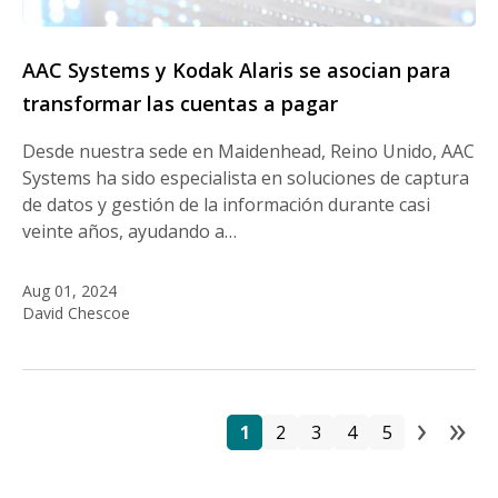
AAC Systems y Kodak Alaris se asocian para
transformar las cuentas a pagar
Desde nuestra sede en Maidenhead, Reino Unido, AAC
Systems ha sido especialista en soluciones de captura
de datos y gestión de la información durante casi
veinte años, ayudando a…
Aug 01, 2024
David Chescoe
›
»
Pa
Página
Página
Página
Página
Página
Next
La
1
2
3
4
5