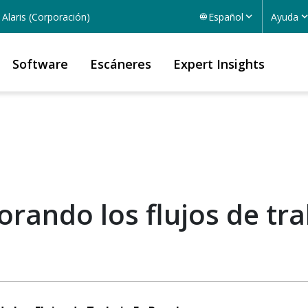
Alaris (Corporación)
Español
Ayuda
Software
Escáneres
Expert Insights
orando los flujos de tr