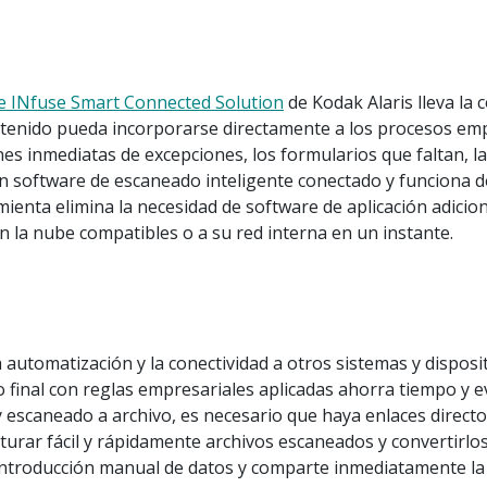
se INfuse Smart Connected Solution
de Kodak Alaris lleva la 
enido pueda incorporarse directamente a los procesos empre
ones inmediatas de excepciones, los formularios que faltan, 
 un software de escaneado inteligente conectado y funciona 
mienta elimina la necesidad de software de aplicación adicio
n la nube compatibles o a su red interna en un instante.
tomatización y la conectividad a otros sistemas y dispositiv
inal con reglas empresariales aplicadas ahorra tiempo y evi
y escaneado a archivo, es necesario que haya enlaces directo
urar fácil y rápidamente archivos escaneados y convertirlo
 la introducción manual de datos y comparte inmediatamente l