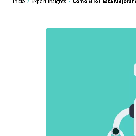
Inicio
Expert Insights
Cómo El IoT Está Mejorand
Imagen