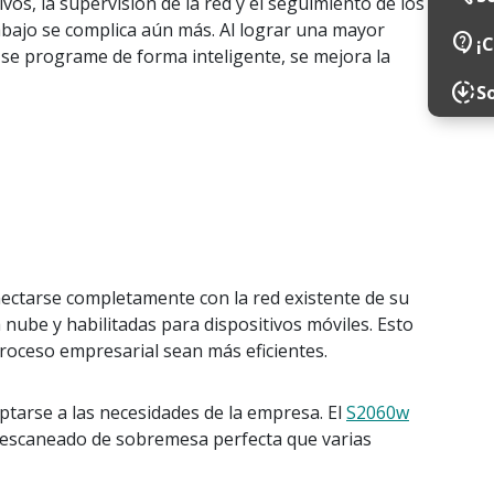
s, la supervisión de la red y el seguimiento de los
trabajo se complica aún más. Al lograr una mayor
contact_support
¡
to se programe de forma inteligente, se mejora la
downloading
S
ectarse completamente con la red existente de su
ube y habilitadas para dispositivos móviles. Esto
proceso empresarial sean más eficientes.
ptarse a las necesidades de la empresa. El
S2060w
de escaneado de sobremesa perfecta que varias