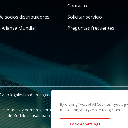
Contacto
e socios distribuidores
Solicitar servicio
a Alianza Mundial
Preguntas frecuentes
Aviso legal
Aviso de recogida en California
No compartir mis datos per
By clicking “Accept All Cookies”, you ag
s marcas y nombres comerciales utilizados son propiedad de sus resp
navigation, analyze site usage, and ass
de Kodak se usan bajo licencia de Eastman Kodak Company.
Cookies Settings