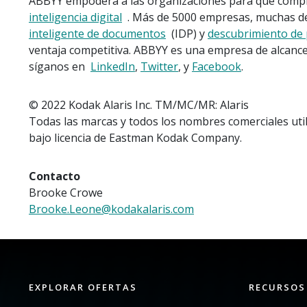
ABBYY empodera a las organizaciones para que compr
inteligencia digital
. Más de 5000 empresas, muchas de 
inteligente de documentos
(IDP) y
descubrimiento de 
ventaja competitiva. ABBYY es una empresa de alcance 
síganos en
LinkedIn
,
Twitter
, y
Facebook
.
© 2022 Kodak Alaris Inc. TM/MC/MR: Alaris
Todas las marcas y todos los nombres comerciales util
bajo licencia de Eastman Kodak Company.
Contacto
Brooke Crowe
Brooke.Leone@kodakalaris.com
EXPLORAR OFERTAS
RECURSOS