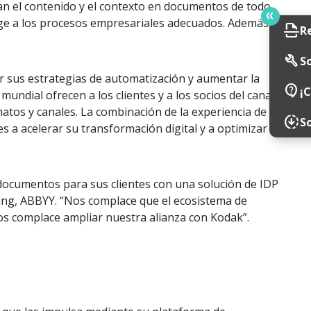
an el contenido y el contexto en documentos de todo
rige a los procesos empresariales adecuados. Además,
scan
R
build
So
r sus estrategias de automatización y aumentar la
contact_support
¡
undial ofrecen a los clientes y a los socios del canal
matos y canales. La combinación de la experiencia de
downloading
S
es a acelerar su transformación digital y a optimizar
ocumentos para sus clientes con una solución de IDP
ting, ABBYY. “Nos complace que el ecosistema de
os complace ampliar nuestra alianza con Kodak”.