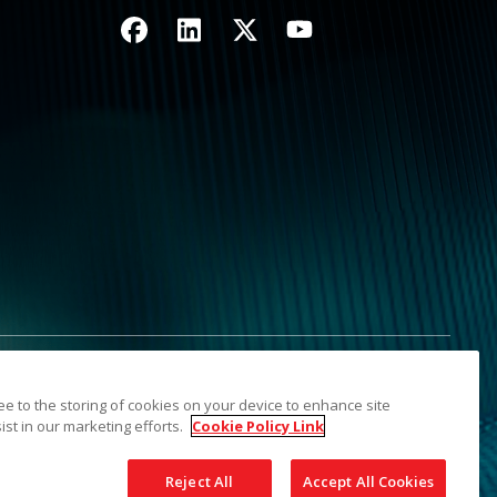
Imagen
Imagen
Imagen
Imagen
sonales
Mapa del sitio
ree to the storing of cookies on your device to enhance site
ectivos titulares. La marca registrada y la imagen comercial
ist in our marketing efforts.
Cookie Policy Link
Reject All
Accept All Cookies