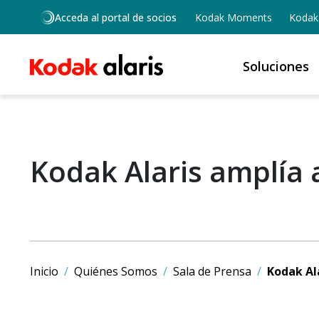
Skip to main content
Acceda al portal de socios
Kodak Moments
Kodak 
Soluciones
Kodak Alaris amplía 
Inicio
Quiénes Somos
Sala de Prensa
Kodak Al
Imagen