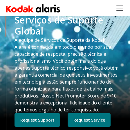
Skip to main content
Serviços de Suporte
Global
A equipe de Serviços de Suporte da Kodak
Alaris é conhecida em todo o mundo por sua
capacidade de resposta, precisão técnica e
profissionalismo. Você obtém mais do que
apenas suporte técnico responsivo; você obtém
a garantia comercial de que seus investimentos
em tecnologia estão sempre funcionando de
forma otimizada para fluxos de trabalho mais
produtivos. Nosso
Net Promoter Score
de 9/10
demonstra a excepcional fidelidade do cliente
que temos orgulho de ter conquistado.
Request Support
Request Service