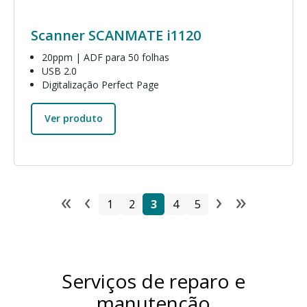
Scanner SCANMATE i1120
20ppm | ADF para 50 folhas
USB 2.0
Digitalização Perfect Page
Ver produto
«
‹
›
»
Paginação
Página
Página
Página
Página
Página
First page
Previous page
Next pa
Last p
1
2
3
4
5
Serviços de reparo e
manutenção