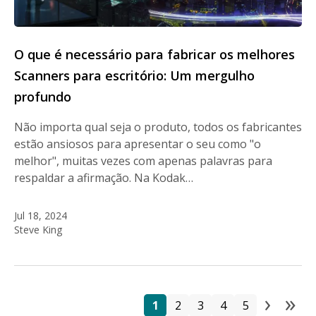
O que é necessário para fabricar os melhores
Scanners para escritório: Um mergulho
profundo
Não importa qual seja o produto, todos os fabricantes
estão ansiosos para apresentar o seu como "o
melhor", muitas vezes com apenas palavras para
respaldar a afirmação. Na Kodak…
Jul 18, 2024
Steve King
›
»
P
Página
Página
Página
Página
Página
Next
La
1
2
3
4
5