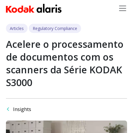
Skip to main content
Articles
Regulatory Compliance
Acelere o processamento
de documentos com os
scanners da Série KODAK
S3000
Insights
Imagem