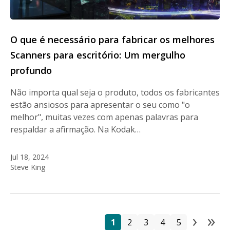
O que é necessário para fabricar os melhores
Scanners para escritório: Um mergulho
profundo
Não importa qual seja o produto, todos os fabricantes
estão ansiosos para apresentar o seu como "o
melhor", muitas vezes com apenas palavras para
respaldar a afirmação. Na Kodak…
Jul 18, 2024
Steve King
›
»
P
Página
Página
Página
Página
Página
Next
La
1
2
3
4
5