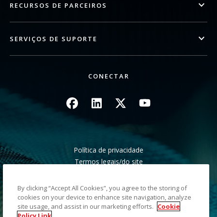
RECURSOS DE PARCEIROS
SERVIÇOS DE SUPORTE
CONECTAR
Imagem
Imagem
Imagem
Imagem
Política de privacidade
Termos legais/do site
Aviso de cobrança da Califórnia
Não compartilhe minhas informações pessoais
By clicking “Accept All Cookies”, you agree to the storing of
Mapa do site
cookies on your device to enhance site navigation, analyze
site usage, and assist in our marketing efforts.
Cookie
Policy Link