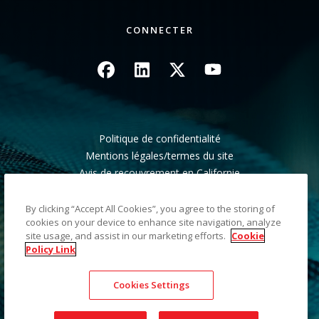
CONNECTER
Image
Image
Image
Image
Politique de confidentialité
Mentions légales/termes du site
Avis de recouvrement en Californie
Ne pas partager mes informations personnelles
Plan du site
By clicking “Accept All Cookies”, you agree to the storing of
cookies on your device to enhance site navigation, analyze
site usage, and assist in our marketing efforts.
Cookie
©2026 Kodak Alaris LLC TM/MC/MR : Alaris, ScanMate.
Policy Link
Toutes les marques commerciales et les dénominations
commerciales utilisées sont la propriété de leurs détenteurs
Cookies Settings
respectifs. La marque commerciale et l'identité visuelle de
Kodak sont utilisées sous licence acquise auprès de la société
Eastman Kodak Company.