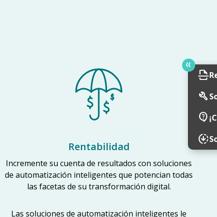
scan
R
build
So
contact_support
¡
downloading
S
Rentabilidad
Incremente su cuenta de resultados con soluciones
de automatización inteligentes que potencian todas
las facetas de su transformación digital.
Las soluciones de automatización inteligentes le