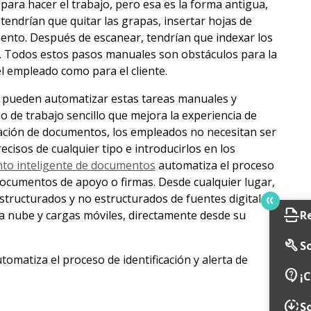
para hacer el trabajo, pero esa es la forma antigua,
tendrían que quitar las grapas, insertar hojas de
nto. Después de escanear, tendrían que indexar los
s. Todos estos pasos manuales son obstáculos para la
l empleado como para el cliente.
s pueden automatizar estas tareas manuales y
o de trabajo sencillo que mejora la experiencia de
ación de documentos, los empleados no necesitan ser
isos de cualquier tipo e introducirlos en los
to inteligente de documentos
automatiza el proceso
o documentos de apoyo o firmas. Desde cualquier lugar,
tructurados y no estructurados de fuentes digitales
scan
R
la nube y cargas móviles, directamente desde su
build
So
omatiza el proceso de identificación y alerta de
contact_support
¡
.
downloading
S