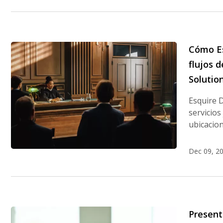
Cómo Es
flujos 
Solutio
Esquire D
servicios
ubicacio
Dec 09, 2
Present