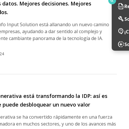
 datos. Mejores decisiones. Mejores
scan
R
dos.
build
So
fo Input Solution está allanando un nuevo camino
contact_support
empresas, ayudando a dar sentido al complejo y
¡
nte cambiante panorama de la tecnología de IA.
downloading
S
24
enerativa está transformando la IDP: así es
 puede desbloquear un nuevo valor
nerativa se ha convertido rápidamente en una fuerza
madora en muchos sectores, y uno de los avances más