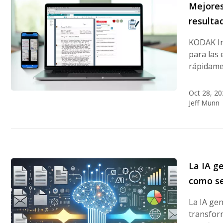
Mejores
resulta
KODAK In
para las 
rápidame
Oct 28, 20
Jeff Munn
La IA g
como se
La IA ge
transfor