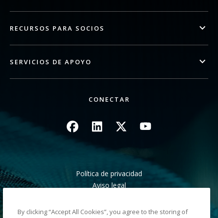
RECURSOS PARA SOCIOS
SERVICIOS DE APOYO
CONECTAR
Imagen
Imagen
Imagen
Imagen
Política de privacidad
Aviso legal
Aviso de recogida en California
No compartir mis datos personales
By clicking “Accept All Cookies”, you agree to the storing of