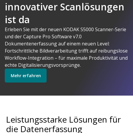
innovativer Scanlösungen
ist da
AI-gestützte
Erleben Sie mit der neuen KODAK S5000 Scanner-Serie
und der Capture Pro Software v7.0
Kodak Alaris
Dokumentenerfassung auf einem neuen Level:
macht Sinn
Fortschrittliche Bildverarbeitung trifft auf reibungslose
Software erkunden
Scanner erkunden
Workflow-Integration – für maximale Produktivität und
echte Digitalisierungsvorsprünge.
Mehr erfahren
Startklar
Explore Services
Leistungsstarke Lösungen für
die Datenerfassung