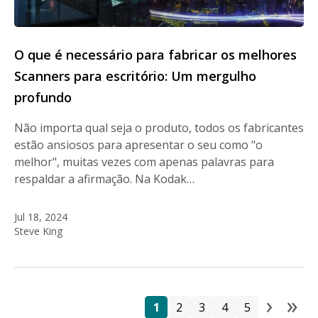
O que é necessário para fabricar os melhores
Scanners para escritório: Um mergulho
profundo
Não importa qual seja o produto, todos os fabricantes
estão ansiosos para apresentar o seu como "o
melhor", muitas vezes com apenas palavras para
respaldar a afirmação. Na Kodak…
Jul 18, 2024
Steve King
›
»
P
Página
Página
Página
Página
Página
Next
La
1
2
3
4
5