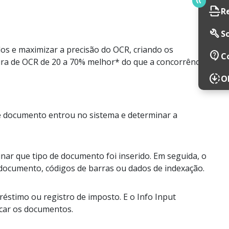
scan
R
build
So
dos e maximizar a precisão do OCR, criando os
contact_support
C
ura de OCR de 20 a 70% melhor* do que a concorrência
downloading
O
e documento entrou no sistema e determinar a
nar que tipo de documento foi inserido. Em seguida, o
 documento, códigos de barras ou dados de indexação.
éstimo ou registro de imposto. E o Info Input
car os documentos.