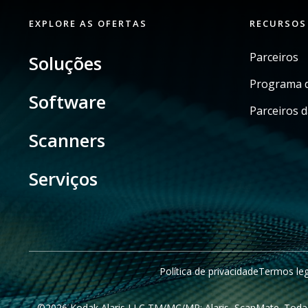
EXPLORE AS OFERTAS
RECURSOS
Parceiros
Soluções
Programa d
Software
Parceiros d
Scanners
Serviços
Política de privacidade
Termos leg
©2026 Kodak Alaris LLC TM/MC/MR: Alaris, ScanMate. Todas 