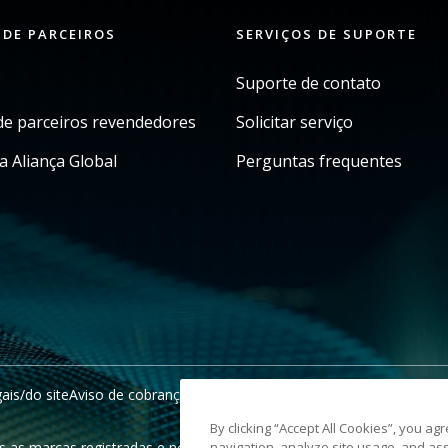
 DE PARCEIROS
SERVIÇOS DE SUPORTE
Suporte de contato
e parceiros revendedores
Solicitar serviço
a Aliança Global
Perguntas frequentes
ais/do site
Aviso de cobrança da Califórnia
Não compartilhe minhas i
By clicking “Accept All Cookies”, you ag
as marcas registradas e nomes comerciais utilizados são de proprie
navigation, analyze site usage, and ass