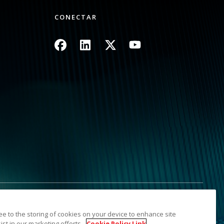
CONECTAR
Imagem
Imagem
Imagem
Imagem
nformações pessoais
Mapa do site
ree to the storing of cookies on your device to enhance site
dade de seus respectivos detentores. A marca comercial e a
ist in our marketing efforts.
Cookie Policy Link