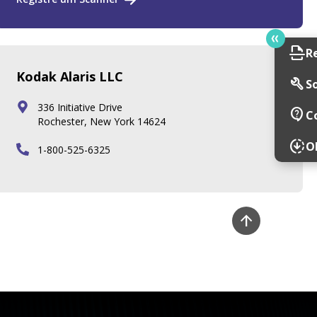
scan
R
Kodak Alaris LLC
build
So
336 Initiative Drive
contact_support
C
Rochester, New York 14624
downloading
O
1-800-525-6325