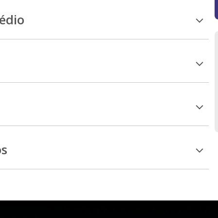
Médio
os