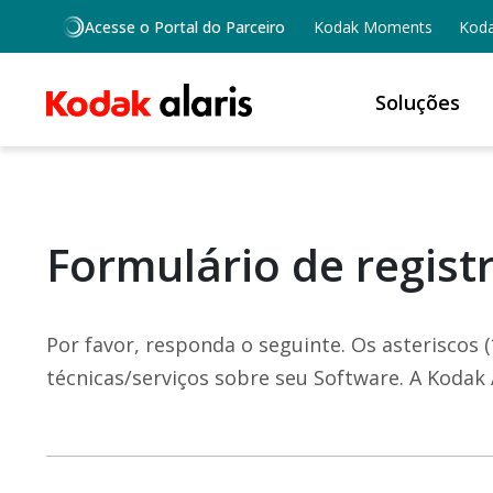
Skip to main content
Acesse o Portal do Parceiro
Kodak Moments
Koda
Soluções
Formulário de regist
Por favor, responda o seguinte. Os asteriscos
técnicas/serviços sobre seu Software. A Kodak