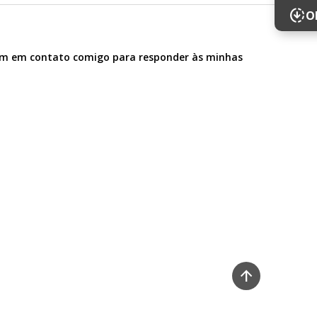
downloading
O
trem em contato comigo para responder às minhas