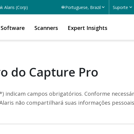
k Alaris (Corp)
Portuguese, Brazil
Suporte
Software
Scanners
Expert Insights
ro do Capture Pro
 (*) indicam campos obrigatórios. Conforme necessá
 Alaris não compartilhará suas informações pessoais