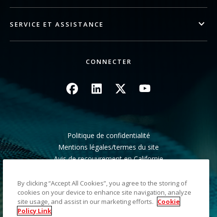
SERVICE ET ASSISTANCE
CONNECTER
Image
Image
Image
Image
Politique de confidentialité
Mentions légales/termes du site
Avis de recouvrement en Californie
Ne pas partager mes informations personnelles
Plan du site
By clicking “Accept All Cookies”, you agree to the storing of
cookies on your device to enhance site navigation, analyze
site usage, and assist in our marketing efforts.
Cookie
©2026 Kodak Alaris LLC TM/MC/MR : Alaris, ScanMate.
Policy Link