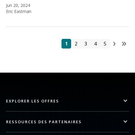
Jun 20, 2024
Eric Eastman
›
»
Pa
Page
Page
Page
Page
Page
Next
La
1
2
3
4
5
EXPLORER LES OFFRES
RESSOURCES DES PARTENAIRES