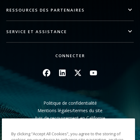
RESSOURCES DES PARTENAIRES
SERVICE ET ASSISTANCE
CONNECTER
Image
Image
Image
Image
Politique de confidentialité
Mentions légales/termes du site
Avis de recouvrement en Californie
Ne pas partager mes informations personnelles
Plan du site
By clicking “Accept All Cookies”, you agree to the storing of
cookies on your device to enhance site navigation, analyze