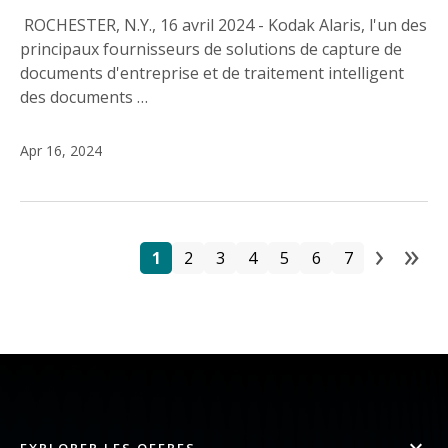
ROCHESTER, N.Y., 16 avril 2024 - Kodak Alaris, l'un des
principaux fournisseurs de solutions de capture de
documents d'entreprise et de traitement intelligent
des documents …
Apr 16, 2024
›
»
Pa
Page
Page
Page
Page
Page
Page
Page
Next
La
1
2
3
4
5
6
7