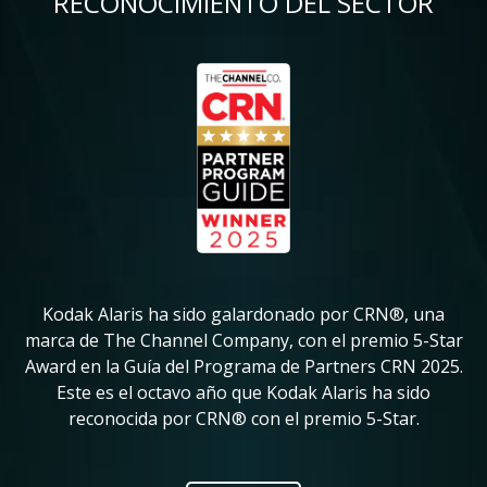
RECONOCIMIENTO DEL SECTOR
Imagen
Im
Kodak Alaris ha sido galardonado por CRN®, una
K
in
marca de The Channel Company, con el premio 5-Star
su
Award en la Guía del Programa de Partners CRN 2025.
ve
Este es el octavo año que Kodak Alaris ha sido
pr
reconocida por CRN® con el premio 5-Star.
ic