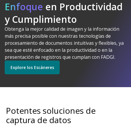
Enfoque
en Productividad
y Cumplimiento
Obtenga la mejor calidad de imagen y la información
Kodak Alaris tiene
más precisa posible con nuestras tecnologías de
sentido
procesamiento de documentos intuitivas y flexibles, ya
Explore Software
Explore los Escáneres
sea que esté enfocado en la productividad o en la
presentación de registros que cumplan con FADGI.
Explore los Escáneres
Empiece
Explore los Servicios
Potentes soluciones de
captura de datos