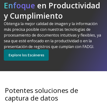
Enfoque
en Productividad
y Cumplimiento
Obtenga la mejor calidad de imagen y la información
Kodak Alaris tiene
más precisa posible con nuestras tecnologías de
sentido
procesamiento de documentos intuitivas y flexibles, ya
Explore Software
Explore los Escáneres
sea que esté enfocado en la productividad o en la
presentación de registros que cumplan con FADGI.
Explore los Escáneres
Empiece
Explore los Servicios
Potentes soluciones de
captura de datos