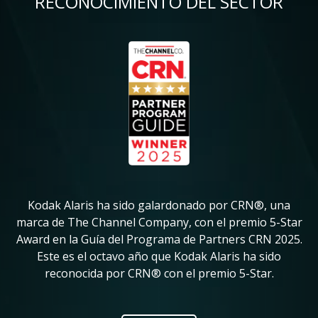
RECONOCIMIENTO DEL SECTOR
Imagen
Im
Kodak Alaris ha sido galardonado por CRN®, una
K
in
marca de The Channel Company, con el premio 5-Star
su
Award en la Guía del Programa de Partners CRN 2025.
ve
Este es el octavo año que Kodak Alaris ha sido
pr
reconocida por CRN® con el premio 5-Star.
ic