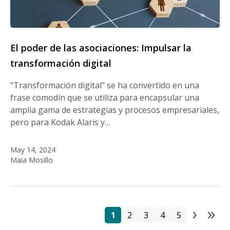
El poder de las asociaciones: Impulsar la
transformación digital
"Transformación digital" se ha convertido en una
frase comodín que se utiliza para encapsular una
amplia gama de estrategias y procesos empresariales,
pero para Kodak Alaris y…
May 14, 2024
Maia Mosillo
›
»
Pa
Página
Página
Página
Página
Página
Next
La
1
2
3
4
5