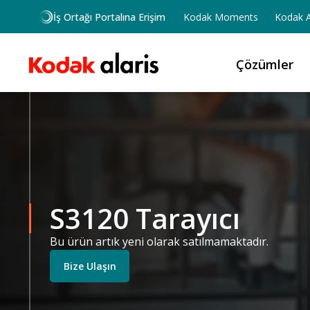
Ana içeriğe atla
İş Ortağı Portalına Erişim
Kodak Moments
Kodak A
Çözümler
S3120 Tarayıcı
Bu ürün artık yeni olarak satılmamaktadır.
Bize Ulaşın