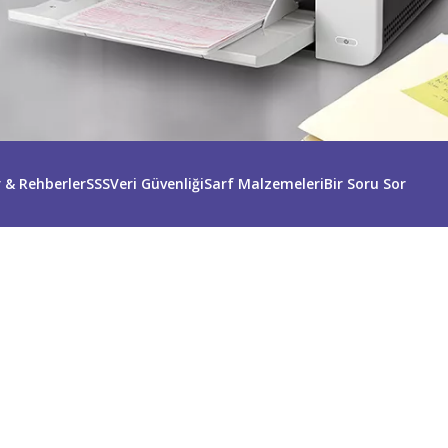
r & Rehberler
SSS
Veri Güvenliği
Sarf Malzemeleri
Bir Soru Sor