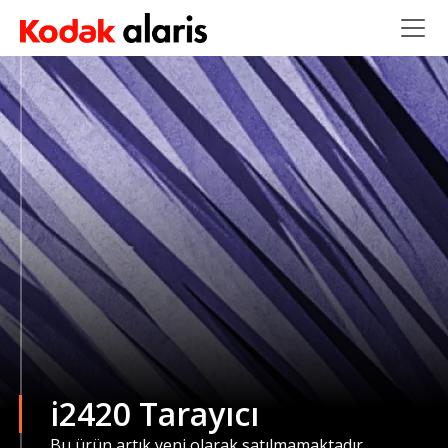
Ana içeriğe atla
i2420 Tarayıcı
Bu ürün artık yeni olarak satılmamaktadır.