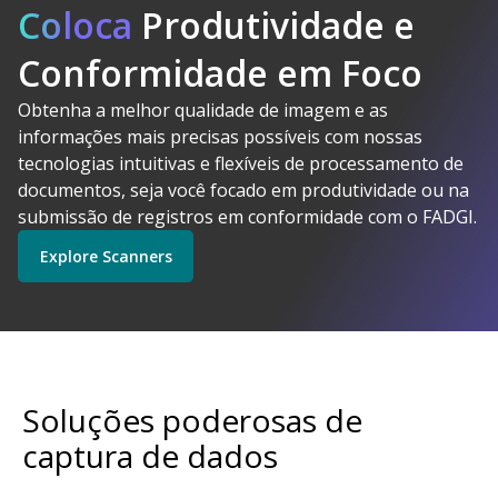
Coloca
Produtividade e
Conformidade em Foco
Obtenha a melhor qualidade de imagem e as
A Kodak
informações mais precisas possíveis com nossas
Alaris faz sentido
tecnologias intuitivas e flexíveis de processamento de
Explore Software
Explore Scanners
documentos, seja você focado em produtividade ou na
submissão de registros em conformidade com o FADGI.
Explore Scanners
Comece a usar
Explore Serviços
Soluções poderosas de
captura de dados