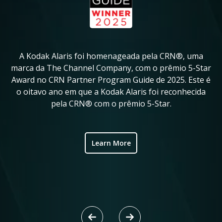
A Kodak Alaris foi homenageada pela CRN®, uma
A
in
marca da The Channel Company, com o prêmio 5-Star
Award no CRN Partner Program Guide de 2025. Este é
ve
o oitavo ano em que a Kodak Alaris foi reconhecida
fo
pela CRN® com o prêmio 5-Star.
ic
Learn More