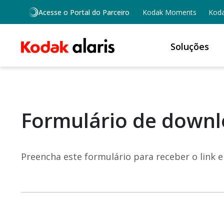
Skip to main content
Acesse o Portal do Parceiro
Kodak Moments
Koda
Soluções
Formulário de downl
Preencha este formulário para receber o link 