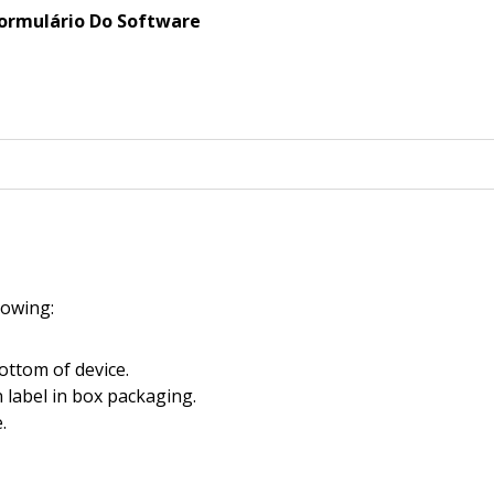
ormulário Do Software
llowing:
ottom of device.
 label in box packaging.
.