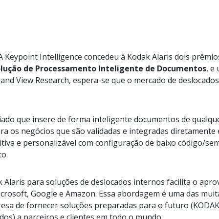
 Keypoint Intelligence concedeu à Kodak Alaris dois prêmios
olução de Processamento Inteligente de Documentos
, e
rand View Research, espera-se que o mercado de deslocados 
ado que insere de forma inteligente documentos de qualqu
ra os negócios que são validadas e integradas diretament
tuitiva e personalizável com configuração de baixo código/
o.
k Alaris para soluções de deslocados internos facilita o ap
crosoft, Google e Amazon. Essa abordagem é uma das muita
esa de fornecer soluções preparadas para o futuro (KODAK I
dos) a parceiros e clientes em todo o mundo.