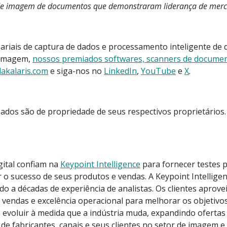
 de imagem de documentos que demonstraram liderança de merca
sariais de captura de dados e processamento inteligente de
a imagem,
nossos premiados softwares, scanners de documen
akalaris.com
e siga-nos no
LinkedIn
,
YouTube
e
X
.
zados são de propriedade de seus respectivos proprietários
gital confiam na
Keypoint Intelligence
para fornecer testes p
 sucesso de seus produtos e vendas. A Keypoint Intelligen
ido a décadas de experiência de analistas. Os clientes aprov
de vendas e excelência operacional para melhorar os objetiv
ua a evoluir à medida que a indústria muda, expandindo ofer
fabricantes, canais e seus clientes no setor de imagem e 