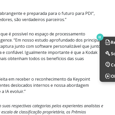
abrangente e preparada para o futuro para PDI”,
dores, são verdadeiros parceiros.”
o que é possível no espaço de processamento
lligence. “Em nosso estudo aprofundado dos principais
scan
R
captura junto com software personalizável que juntos
 e confiável. Igualmente importante é que a Kodak
build
So
inais obtenham todos os benefícios das suas
contact_support
C
downloading
O
isfeita em receber o reconhecimento da Keypoint
lientes deslocados internos e nossa abordagem
a IA evoluir.”
suas respectivas categorias pelos experientes analistas e
escala de classificação proprietária, os Prêmios