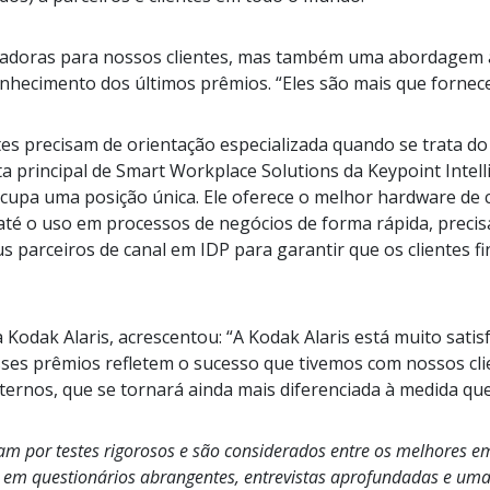
ovadoras para nossos clientes, mas também uma abordagem 
nhecimento dos últimos prêmios. “Eles são mais que fornece
es precisam de orientação especializada quando se trata d
sta principal de Smart Workplace Solutions da Keypoint Inte
ocupa uma posição única. Ele oferece o melhor hardware de 
té o uso em processos de negócios de forma rápida, precisa
s parceiros de canal em IDP para garantir que os clientes f
a Kodak Alaris, acrescentou: “A Kodak Alaris está muito sat
“Esses prêmios refletem o sucesso que tivemos com nossos c
ernos, que se tornará ainda mais diferenciada à medida que 
 por testes rigorosos e são considerados entre os melhores em 
e em questionários abrangentes, entrevistas aprofundadas e uma 