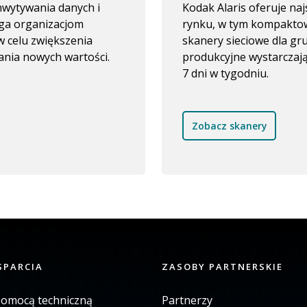
wytywania danych i
Kodak Alaris oferuje n
ga organizacjom
rynku, w tym kompaktow
 celu zwiększenia
skanery sieciowe dla g
ania nowych wartości.
produkcyjne wystarczaj
7 dni w tygodniu.
Zobacz skanery
SPARCIA
ZASOBY PARTNERSKIE
pomocą techniczną
Partnerzy