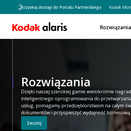
Przejdź do treści
Uzyskaj dostęp do Portalu Partnerskiego
Kodak Mom
Rozwiązani
Rozwiązania
Dzięki naszej szerokiej gamie wielokrotnie nag
inteligentnego oprogramowania do przetwarzani
usług, pomagamy przedsiębiorstwom na całym św
dokumentów i przyspieszyć wydajność biznesową.
Zacznij