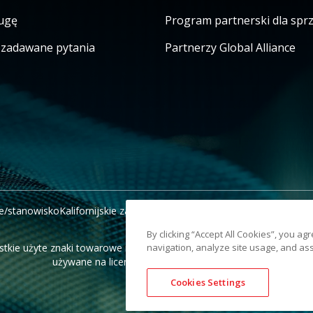
ugę
Program partnerski dla sp
j zadawane pytania
Partnerzy Global Alliance
e/stanowisko
Kalifornijskie zawiadomienie o windykacji
Nie udostępni
By clicking “Accept All Cookies”, you ag
tkie użyte znaki towarowe i nazwy handlowe są własnością odpowie
navigation, analyze site usage, and ass
używane na licencji Eastman Kodak Company.
Cookies Settings