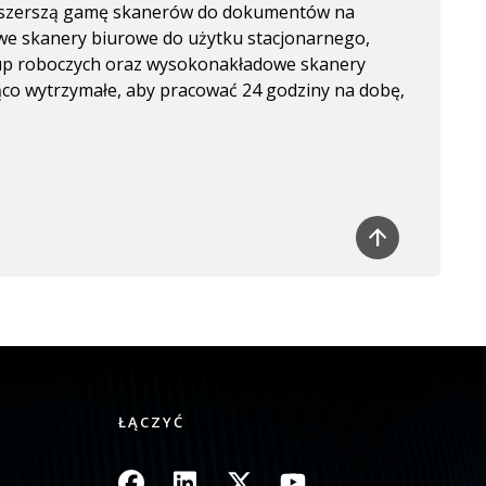
ajszerszą gamę skanerów do dokumentów na
e skanery biurowe do użytku stacjonarnego,
rup roboczych oraz wysokonakładowe skanery
ąco wytrzymałe, aby pracować 24 godziny na dobę,
ŁĄCZYĆ
Obraz
Obraz
Obraz
Obraz