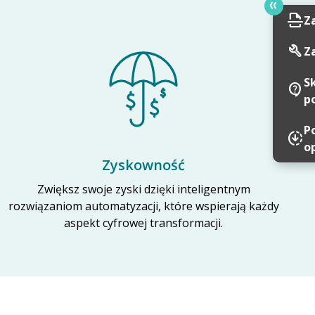
scan
Z
build
Z
S
contact_support
p
P
downloading
o
Zyskowność
Zwiększ swoje zyski dzięki inteligentnym
rozwiązaniom automatyzacji, które wspierają każdy
aspekt cyfrowej transformacji.