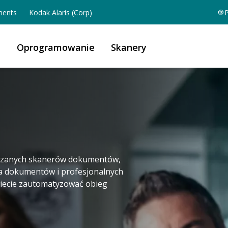
ents
Kodak Alaris (Corp)
P
a
Oprogramowanie
Skanery
radzanych skanerów dokumentów,
a dokumentów i profesjonalnych
iecie zautomatyzować obieg