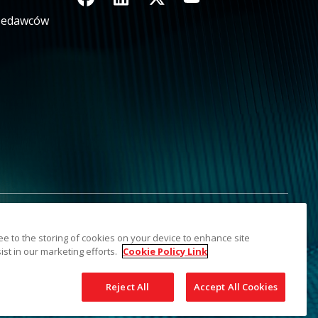
rzedawców
aj moich danych osobowych
Sitemap
ree to the storing of cookies on your device to enhance site
dnich podmiotów. Znak towarowy i szata graficzna Kodak są
ist in our marketing efforts.
Cookie Policy Link
Reject All
Accept All Cookies