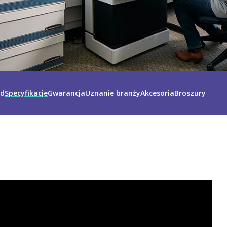
ąd
Specyfikacje
Gwarancja
Uznanie branży
Akcesoria
Broszury