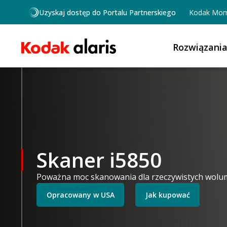
Przejdź do treści
Uzyskaj dostęp do Portalu Partnerskiego
Kodak Mom
Rozwiązani
Skaner i5850
Poważna moc skanowania dla rzeczywistych wol
Opracowany w USA
Jak kupować