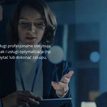
sługi profesjonalne obejmują
ak i usługi optymalizacja (np.
apytać lub dokonać zakupu,