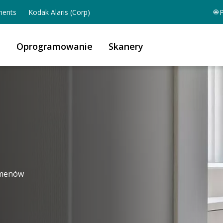
ents
Kodak Alaris (Corp)
P
a
Oprogramowanie
Skanery
umenów