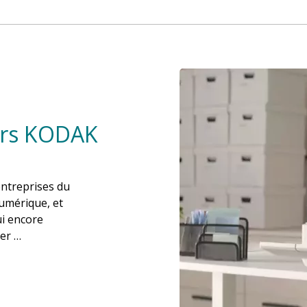
ers KODAK
entreprises du
umérique, et
ui encore
ier …