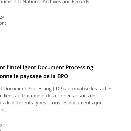
soumis à la National Archives and Records…
024
tone
 l'Intelligent Document Processing
ionne le paysage de la BPO
nt Document Processing (IDP) automatise les tâches
e liées au traitement des données issues de
 de différents types - tous les documents qui
ent…
024