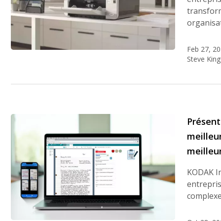
transfor
organisa
Feb 27, 2
Steve King
Présent
meilleu
meilleur
KODAK In
entrepris
complexe 