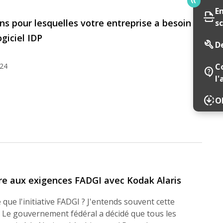
E
scan
ons pour lesquelles votre entreprise a besoin
s
giciel IDP
build
D
024
C
contact_support
l'
downloading
Ob
e aux exigences FADGI avec Kodak Alaris
 que l'initiative FADGI ? J'entends souvent cette
 Le gouvernement fédéral a décidé que tous les