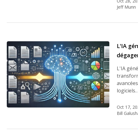
Oct 28, 20
Jeff Munn
L'IA gé
dégager
L'IA gén
transfor
avancées 
logiciels
Oct 17, 20
Bill Galush