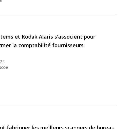
a
tems et Kodak Alaris s'associent pour
rmer la comptabilité fournisseurs
024
scoe
 fabriquer les meilleurs scanners de bureau