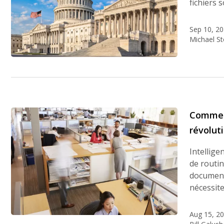
fichiers 
Sep 10, 2
Michael S
Comment
révolut
Intellige
de routin
documents
nécessit
Aug 15, 2