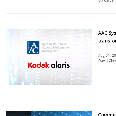
Bill Galush
AAC Sys
transfo
Aug 01, 2
David Che
Comment