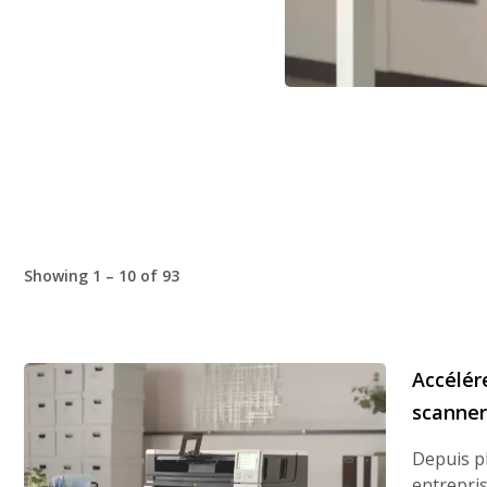
Showing 1 – 10 of 93
Accélér
scanne
Depuis p
entrepri