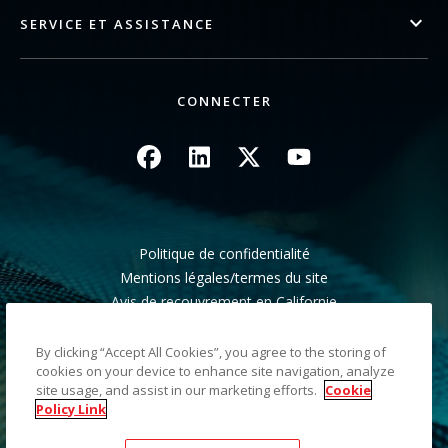
SERVICE ET ASSISTANCE
CONNECTER
Image
Image
Image
Image
Politique de confidentialité
Mentions légales/termes du site
Avis de recouvrement en Californie
Ne pas partager mes informations personnelles
Plan du site
By clicking “Accept All Cookies”, you agree to the storing of
cookies on your device to enhance site navigation, analyze
site usage, and assist in our marketing efforts.
Cookie
©2026 Kodak Alaris LLC TM/MC/MR : Alaris, ScanMate.
Policy Link
Toutes les marques commerciales et les dénominations
commerciales utilisées sont la propriété de leurs détenteurs