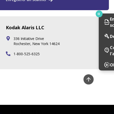
E
scan
s
Kodak Alaris LLC
build
D
336 Initiative Drive
Rochester, New York 14624
C
contact_support
l'
1-800-525-6325
downloading
Ob