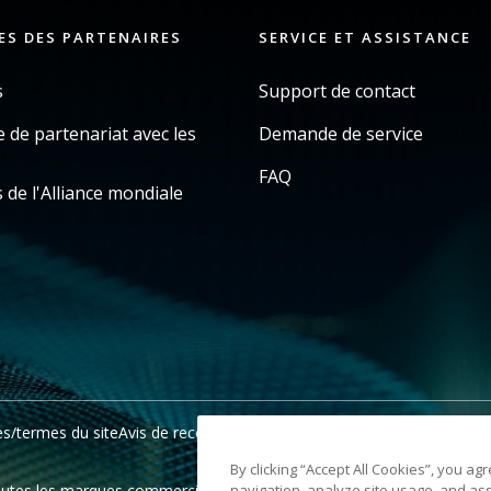
ES DES PARTENAIRES
SERVICE ET ASSISTANCE
s
Support de contact
de partenariat avec les
Demande de service
s
FAQ
 de l'Alliance mondiale
es/termes du site
Avis de recouvrement en Californie
Ne pas partager 
By clicking “Accept All Cookies”, you ag
es les marques commerciales et les dénominations commerciales utili
navigation, analyze site usage, and ass