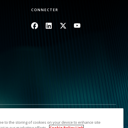
CONNECTER
Image
Image
Image
Image
mes informations personnelles
Plan du site
ree to the storing of cookies on your device to enhance site
sées sont la propriété de leurs détenteurs respectifs. La
ist in our marketing efforts.
Cookie Policy Link