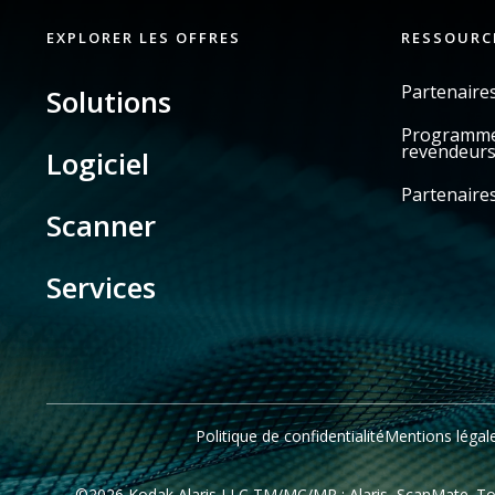
EXPLORER LES OFFRES
RESSOURC
Partenaire
Solutions
Programme 
revendeur
Logiciel
Partenaires
Scanner
Services
Politique de confidentialité
Mentions légal
©2026 Kodak Alaris LLC TM/MC/MR : Alaris, ScanMate. Tout