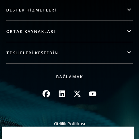
DESTEK HIZMETLERI
ORTAK KAYNAKLARI
TEKLIFLERI KEŞFEDIN
BAĞLAMAK
Resim
Resim
Resim
Resim
Gizlilik Politikası
Yasal/Site Koşulları
Kaliforniya Tahsilat Bildirimi