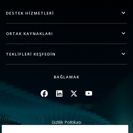
DESTEK HIZMETLERI
ORTAK KAYNAKLARI
TEKLIFLERI KEŞFEDIN
BAĞLAMAK
Resim
Resim
Resim
Resim
Gizlilik Politikası
Yasal/Site Koşulları