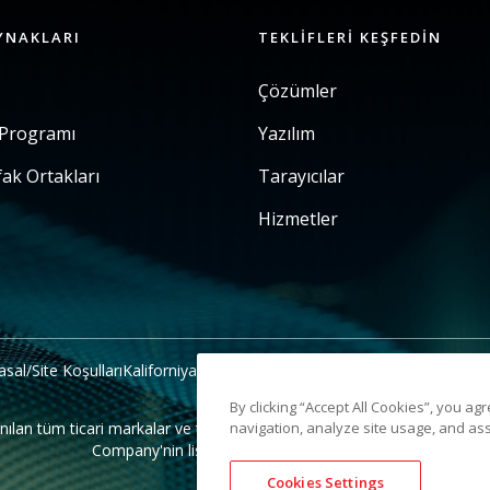
YNAKLARI
TEKLIFLERI KEŞFEDIN
Çözümler
 Programı
Yazılım
fak Ortakları
Tarayıcılar
Hizmetler
asal/Site Koşulları
Kaliforniya Tahsilat Bildirimi
Kişisel Bilgilerimi Payla
By clicking “Accept All Cookies”, you ag
 tüm ticari markalar ve ticari isimler ilgili sahiplerinin mülkiyetinde
navigation, analyze site usage, and ass
Company'nin lisansı altında kullanılmaktadır.
Cookies Settings