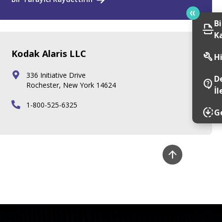
Bi
scan
K
Kodak Alaris LLC
build
H
336 Initiative Drive
D
contact_support
Rochester, New York 14624
İ
1-800-525-6325
downloading
G