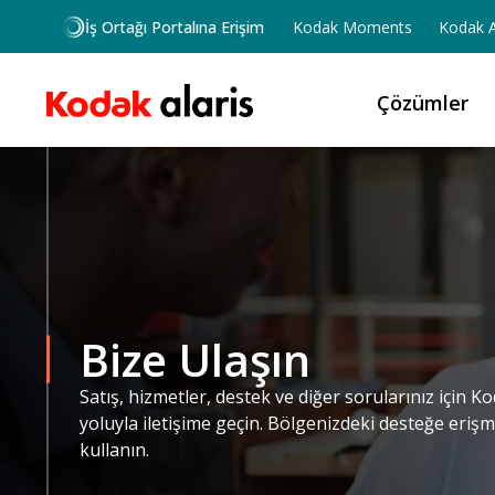
Ana içeriğe atla
İş Ortağı Portalına Erişim
Kodak Moments
Kodak A
Çözümler
Bize Ulaşın
Satış, hizmetler, destek ve diğer sorularınız için K
yoluyla iletişime geçin. Bölgenizdeki desteğe erişme
kullanın.