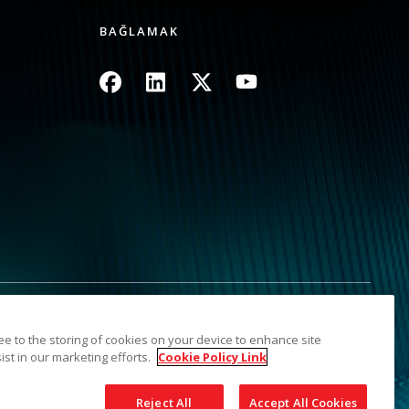
BAĞLAMAK
Resim
Resim
Resim
Resim
şmayın
Site Haritası
ree to the storing of cookies on your device to enhance site
dir. Kodak ticari markası ve ticari takdim şekli Eastman Kodak
ist in our marketing efforts.
Cookie Policy Link
Reject All
Accept All Cookies